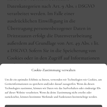
Datenkategorien nach Art. 9 Abs. 1 DSGVO
verarbeitet werden. Im Falle einer
ausdrücklichen Einwilligung in die
Übertragung personenbezogener Daten in
Drittstaaten erfolgt die Datenverarbeitung
außerdem auf Grundlage von Art. 49 Abs. 1 lit.
a DSGVO. Sofern Sie in die Speicherung von
Cookies oder in den Zugriff auf Informationen
in Ihr Endgerät (z. B. via Device-
Cookie-Zustimmung verwalten
Fingerprinting) eingewilligt haben, erfolgt die
Datenverarbeitung zusätzlich auf Grundlage
Um dir ein optimales Erlebnis zu bieten, verwenden wir Technologien wie Cookies, um
Geräteinformationen zu speichern und/oder darauf zuzugreifen. Wenn du diesen
von § 25 Abs. 1 TTDSG. Die Einwilligung ist
Technologien zustimmst, können wir Daten wie das Surfverhalten oder eindeutige IDs
auf dieser Website verarbeiten. Wenn du deine Zustimmung nicht erteilst oder
jederzeit widerrufbar. Sind Ihre Daten zur
zurückziehst, können bestimmte Merkmale und Funktionen beeinträchtigt werden.
Vertragserfüllung oder zur Durchführung