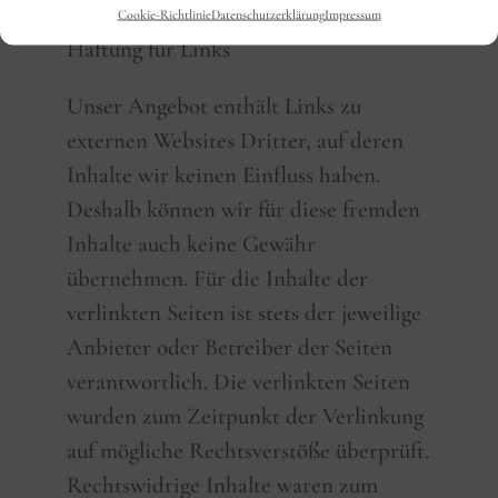
Cookie-Richtlinie
Datenschutzerklärung
Impressum
Haftung für Links
Unser Angebot enthält Links zu
externen Websites Dritter, auf deren
Inhalte wir keinen Einfluss haben.
Deshalb können wir für diese fremden
Inhalte auch keine Gewähr
übernehmen. Für die Inhalte der
verlinkten Seiten ist stets der jeweilige
Anbieter oder Betreiber der Seiten
verantwortlich. Die verlinkten Seiten
wurden zum Zeitpunkt der Verlinkung
auf mögliche Rechtsverstöße überprüft.
Rechtswidrige Inhalte waren zum