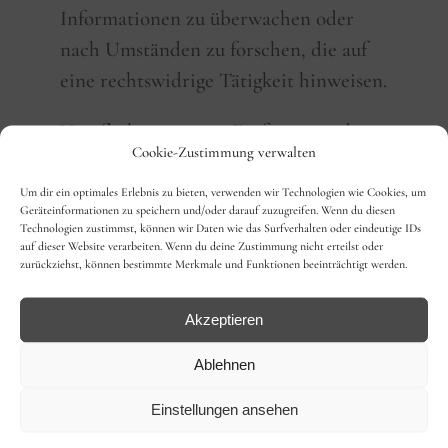
Informationen zu überwachen oder
nach Umständen zu forschen, die auf
eine rechtswidrige Tätigkeit hinweisen.
Verpflichtungen zur Entfernung oder
Cookie-Zustimmung verwalten
Sperrung der Nutzung von
Informationen nach den allgemeinen
Um dir ein optimales Erlebnis zu bieten, verwenden wir Technologien wie Cookies, um
Geräteinformationen zu speichern und/oder darauf zuzugreifen. Wenn du diesen
Gesetzen bleiben hiervon unberührt.
Technologien zustimmst, können wir Daten wie das Surfverhalten oder eindeutige IDs
auf dieser Website verarbeiten. Wenn du deine Zustimmung nicht erteilst oder
Eine diesbezügliche Haftung ist jedoch
zurückziehst, können bestimmte Merkmale und Funktionen beeinträchtigt werden.
erst ab dem Zeitpunkt der Kenntnis
einer konkreten Rechtsverletzung
Akzeptieren
möglich. Bei Bekanntwerden von
Ablehnen
entsprechenden Rechtsverletzungen
werden wir diese Inhalte umgehend
Einstellungen ansehen
entfernen.